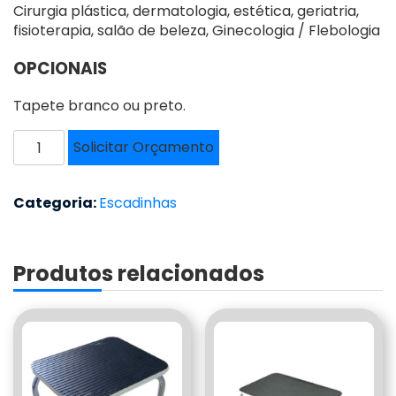
Cirurgia plástica, dermatologia, estética, geriatria,
fisioterapia, salão de beleza, Ginecologia / Flebologia
OPCIONAIS
Tapete branco ou preto.
ESCADINHA
Solicitar Orçamento
-
ES-
30
Categoria:
Escadinhas
quantidade
Produtos relacionados