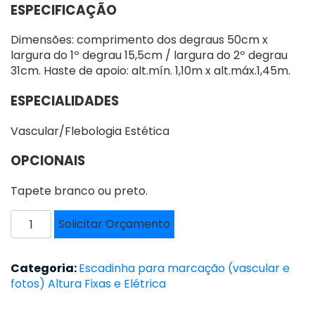
ESPECIFICAÇÃO
Dimensões: comprimento dos degraus 50cm x
largura do 1º degrau 15,5cm / largura do 2º degrau
31cm. Haste de apoio: alt.mín. 1,10m x alt.máx.1,45m.
ESPECIALIDADES
Vascular/Flebologia Estética
OPCIONAIS
Tapete branco ou preto.
ESCADINHA
Solicitar Orçamento
PARA
EXAME
DE
Categoria:
Escadinha para marcação (vascular e
VARIZES
fotos) Altura Fixas e Elétrica
-
ESV-