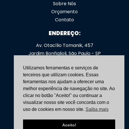
Sobre Nós
Orçamento
Contato
ENDEREÇO:
Av. Otacílio Tomanik, 457
Jardim Bonfiglioli, São Paulo - SP
CEP: 05363-000
Utilizamos ferramentas e serviços de
SIGA-NOS:
terceiros que utilizam cookies. Essas
ferramentas nos ajudam a oferecer uma
yoshimoveis
melhor experiência de navegação no site. Ao
clicar no botão "Aceito!" ou continuar a
CONTATO:
visualizar nosso site você concorda com o
uso de cookies em nosso site.
Saiba mais
(11) 3531-4166
+55 (11) 96758-7736
Aceito!
vendas@yoshimoveis.com.br