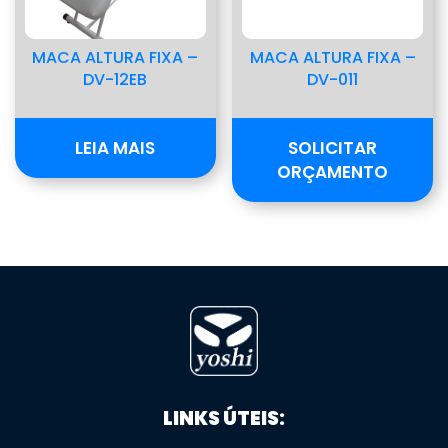
MACA ALTURA FIXA –
MACA ALTURA FIXA –
DV-12EB
DV-011
LEIA MAIS
SOLICITAR
ORÇAMENTO
LINKS ÚTEIS: