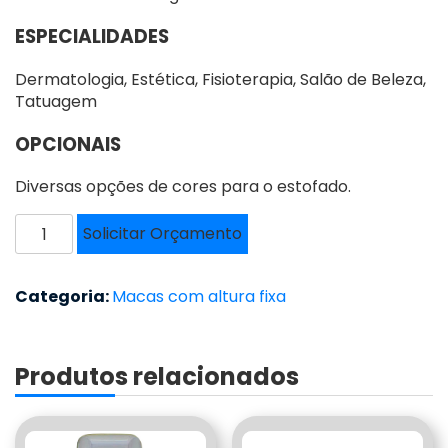
ESPECIALIDADES
Dermatologia, Estética, Fisioterapia, Salão de Beleza,
Tatuagem
OPCIONAIS
Diversas opções de cores para o estofado.
MACA
Solicitar Orçamento
DOBRÁVEL
-
DMD-
Categoria:
Macas com altura fixa
004
quantidade
Produtos relacionados