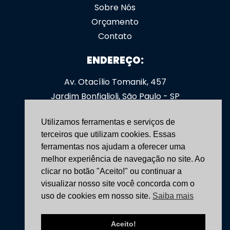
Sobre Nós
Orçamento
Contato
ENDEREÇO:
Av. Otacílio Tomanik, 457
Jardim Bonfiglioli, São Paulo - SP
CEP: 05363-000
Utilizamos ferramentas e serviços de
SIGA-NOS:
terceiros que utilizam cookies. Essas
ferramentas nos ajudam a oferecer uma
yoshimoveis
melhor experiência de navegação no site. Ao
clicar no botão "Aceito!" ou continuar a
CONTATO:
visualizar nosso site você concorda com o
uso de cookies em nosso site.
Saiba mais
(11) 3531-4166
+55 (11) 96758-7736
Aceito!