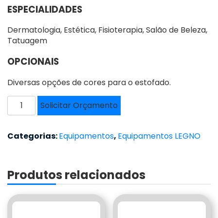
ESPECIALIDADES
Dermatologia, Estética, Fisioterapia, Salão de Beleza,
Tatuagem
OPCIONAIS
Diversas opções de cores para o estofado.
MACA
Solicitar Orçamento
DOBRÁVEL
-
LEGNO
Categorias:
Equipamentos
,
Equipamentos LEGNO
80
quantidade
Produtos relacionados