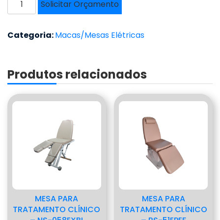
Solicitar Orçamento
PARA
TRATAMENTO
CLÍNICO
Categoria:
Macas/Mesas Elétricas
-
NS-
058EX
Produtos relacionados
RELAX
quantidade
MESA PARA
MESA PARA
TRATAMENTO CLÍNICO
TRATAMENTO CLÍNICO