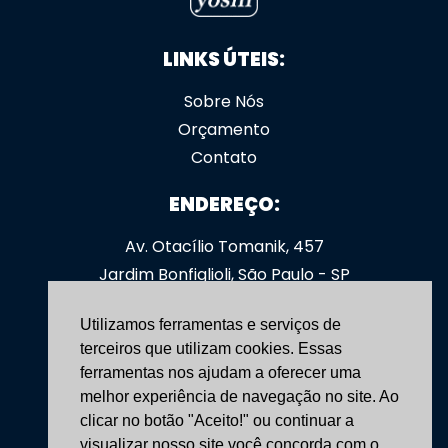
LINKS ÚTEIS:
Sobre Nós
Orçamento
Contato
ENDEREÇO:
Av. Otacílio Tomanik, 457
Jardim Bonfiglioli, São Paulo - SP
CEP: 05363-000
Utilizamos ferramentas e serviços de
SIGA-NOS:
terceiros que utilizam cookies. Essas
ferramentas nos ajudam a oferecer uma
yoshimoveis
melhor experiência de navegação no site. Ao
clicar no botão "Aceito!" ou continuar a
CONTATO:
visualizar nosso site você concorda com o