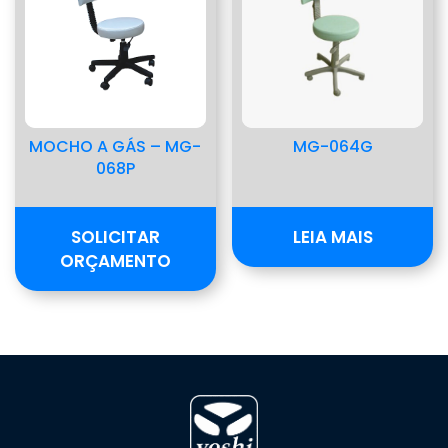
MOCHO A GÁS – MG-
MG-064G
068P
SOLICITAR
LEIA MAIS
ORÇAMENTO