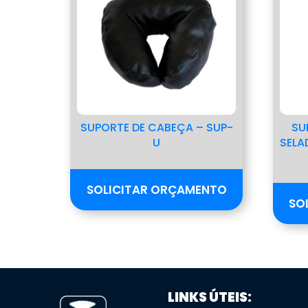
SUPORTE DE CABEÇA – SUP-
SU
U
SELA
SOLICITAR ORÇAMENTO
SO
LINKS ÚTEIS: