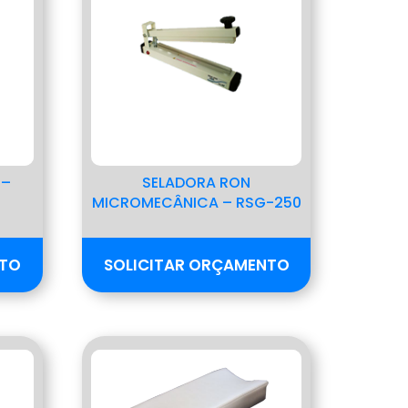
 –
SELADORA RON
MICROMECÂNICA – RSG-250
NTO
SOLICITAR ORÇAMENTO