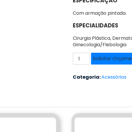
ESPECIFICAÇÃO
Com armação pintada.
ESPECIALIDADES
Cirurgia Plástica, Dermatol
Ginecologia/Flebologia
SUPORTE
Solicitar Orçam
PARA
ROLO
DE
Categoria:
Acessórios
PAPEL
-
SPP2
quantidade