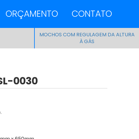
ORÇAMENTO
CONTATO
MOCHOS COM REGULAGEM DA ALTURA
À GÁS
SL-0030
.
0mm x 650mm.