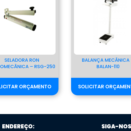
SELADORA RON
BALANÇA MECÂNICA
OMECÂNICA – RSG-250
BALAN-110
LICITAR ORÇAMENTO
SOLICITAR ORÇAME
ENDEREÇO:
SIGA-NOS