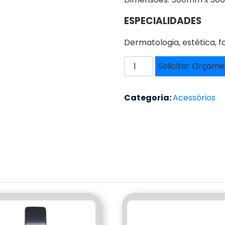
ESPECIALIDADES
Dermatologia, estética, f
ARMÁRIO
Solicitar Orçam
-
SL-
0030
Categoria:
Acessórios
quantidade