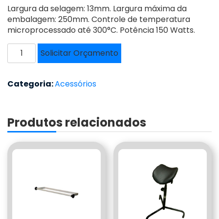
Largura da selagem: 13mm. Largura máxima da
embalagem: 250mm. Controle de temperatura
microprocessado até 300°C. Potência 150 Watts.
SELADORA
Solicitar Orçamento
RON
MICROMECÂNICA
-
Categoria:
Acessórios
RSMC-
250
quantidade
Produtos relacionados