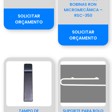
BOBINAS RON
MICROMECÂNICA –
RSC-350
SOLICITAR
ORÇAMENTO
SOLICITAR
ORÇAMENTO
TAMPO DE
SUPORTE PARA ROLO