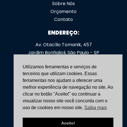
Sobre Nós
Orçamento
Contato
ENDEREÇO:
Av. Otacílio Tomanik, 457
Jardim Bonfiglioli, São Paulo - SP
CEP: 05363-000
Utilizamos ferramentas e serviços de
SIGA-NOS:
terceiros que utilizam cookies. Essas
ferramentas nos ajudam a oferecer uma
yoshimoveis
melhor experiência de navegação no site. Ao
clicar no botão "Aceito!" ou continuar a
CONTATO:
visualizar nosso site você concorda com o
uso de cookies em nosso site.
Saiba mais
(11) 3531-4166
+55 (11) 96758-7736
Aceito!
vendas@yoshimoveis.com.br