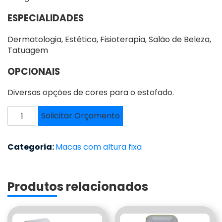
ESPECIALIDADES
Dermatologia, Estética, Fisioterapia, Salão de Beleza,
Tatuagem
OPCIONAIS
Diversas opções de cores para o estofado.
MACA
Solicitar Orçamento
ALTURA
FIXA
-
Categoria:
Macas com altura fixa
DV-
011
quantidade
Produtos relacionados