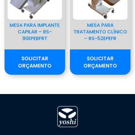
MESA PARA IMPLANTE
MESA PARA
CAPILAR – RS-
TRATAMENTO CLÍNICO
90EPEBFRT
– RS-52EPEFR
SOLICITAR
SOLICITAR
ORÇAMENTO
ORÇAMENTO