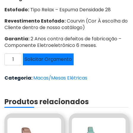
Estofado:
Tipo Relax – Espuma Densidade 28
Revestimento Estofado:
Courvin (Cor À escolha do
Cliente dentro de nosso catálogo)
Garantia:
2 Anos contra defeitos de fabricação –
Componente Eletroeletrônico 6 meses.
MESA
Solicitar Orçamento
PARA
TRATAMENTO
CLÍNICO
Categoria:
Macas/Mesas Elétricas
–
ME-
003EPR
Produtos relacionados
quantidade