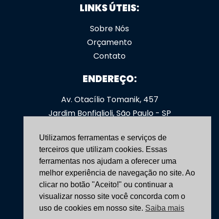
LINKS ÚTEIS:
Sobre Nós
Orçamento
Contato
ENDEREÇO:
Av. Otacílio Tomanik, 457
Jardim Bonfiglioli, São Paulo - SP
CEP: 05363-000
Utilizamos ferramentas e serviços de
SIGA-NOS:
terceiros que utilizam cookies. Essas
ferramentas nos ajudam a oferecer uma
yoshimoveis
melhor experiência de navegação no site. Ao
clicar no botão "Aceito!" ou continuar a
CONTATO:
visualizar nosso site você concorda com o
uso de cookies em nosso site.
Saiba mais
(11) 3531-4166