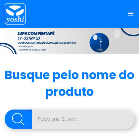
Busque pelo nome do
produto
Pesquisar
por: