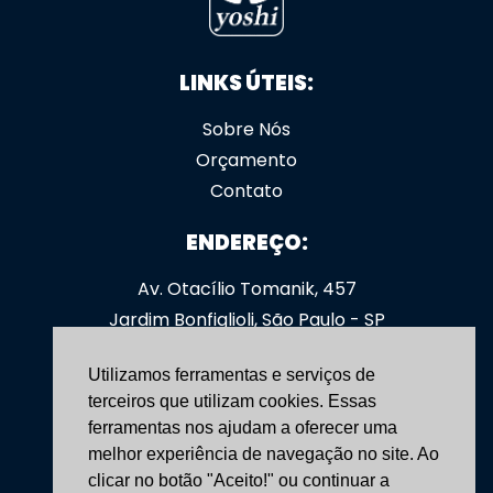
MESAS/MACAS IMPLANTE CAPILAR
LINKS ÚTEIS:
MOCHOS COM REGULAGEM DA ALTURA À GÁS
Sobre Nós
MOCHOS HIDRÁULICOS E ELÉTRICOS COM APOIO
DOS BRAÇOS PARA CIRURGIAS
Orçamento
Contato
POLTRONA PARA TRATAMENTO ESTÉTICO
ENDEREÇO:
POLTRONA PENDULAR PARA EXAME DE VECTO
Av. Otacílio Tomanik, 457
POLTRONA/MESA PARA PODOLOGIA
Jardim Bonfiglioli, São Paulo - SP
POLTRONAS E MESAS PARA OTORRINO E OFTALMO
CEP: 05363-000
Utilizamos ferramentas e serviços de
SUPORTES PARA FLEBOSCÓPIO
SIGA-NOS:
terceiros que utilizam cookies. Essas
ferramentas nos ajudam a oferecer uma
ACESSÓRIOS
yoshimoveis
melhor experiência de navegação no site. Ao
clicar no botão "Aceito!" ou continuar a